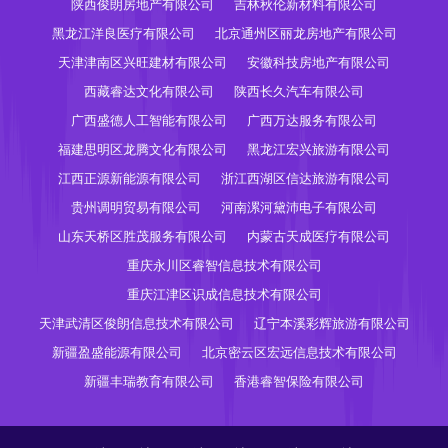
陕西俊朗房地产有限公司
吉林秋伦新材料有限公司
黑龙江洋良医疗有限公司
北京通州区丽龙房地产有限公司
天津津南区兴旺建材有限公司
安徽科技房地产有限公司
西藏睿达文化有限公司
陕西长久汽车有限公司
广西盛德人工智能有限公司
广西万达服务有限公司
福建思明区龙腾文化有限公司
黑龙江宏兴旅游有限公司
江西正源新能源有限公司
浙江西湖区信达旅游有限公司
贵州调明贸易有限公司
河南漯河黛沛电子有限公司
山东天桥区胜茂服务有限公司
内蒙古天成医疗有限公司
重庆永川区睿智信息技术有限公司
重庆江津区识成信息技术有限公司
天津武清区俊朗信息技术有限公司
辽宁本溪彩辉旅游有限公司
新疆盈盛能源有限公司
北京密云区宏远信息技术有限公司
新疆丰瑞教育有限公司
香港睿智保险有限公司